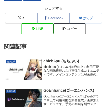
シェアする
X
Facebook
はてブ
LINE
コピー
関連記事
chichi-pui(ちちぷい)
画像生成
chichi-pui(ちちぷい)はWeb上で利用可能
なAI画像投稿および画像生成コミュニテ
ィです。メインコンテンツはAI画像の投
稿を主としたコミュニケーションですが
画像生成機能も十分優秀です。
GoEnhance(ゴーエンハンス)
動画生成
GoEnhance(ゴーエンハンス)はWebブラ
ウザ上で利用可能な動画生成／画像加工
サービスです。手元の動画を別のスタイ