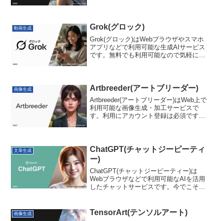
ルに変換するV2Vに加えて、画像のアッ
プスケール・エンハンスも可能です。
Grok(グロック)
動画生成
Grok(グロック)はWebブラウザやスマホ
アプリなどで利用可能な生成AIサービス
です。無料でも利用可能なので気軽にア
クセスしてみると良いでしょう。
Artbreeder(アートブリーダー)
画像生成
Artbreeder(アートブリーダー)はWeb上で
利用可能な画像生成・加工サービスで
す。利用にアカウント登録は必須ですが
基本的な機能は無料で利用可能となって
いるため、画像の生成や加工に興味があ
るならアクセスしてみると良いでしょ
う。
ChatGPT(チャットジーピーティ
文章生成
ー)
ChatGPT(チャットジーピーティー)は
Webブラウザなどで利用可能なAIを活用
したチャットサービスです。今でこそ一
般的になりましたが当時は非常に画期的
な技術として生成AIブームを巻き起こし
ました。
TensorArt(テンソルアート)
画像生成